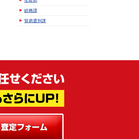
生産部
総務課
貿易選別課