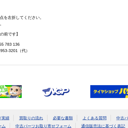
点を左折してください。
。
の前です】
 783 136
-953-3201（代）
り実績
買取りの流れ
必要な書類
よくある質問
中古
ーム
中古パーツお取り寄せフォーム
通信販売法に基づく表記