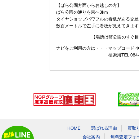
【ばら公園方面からお越しの方】
ばら公園の通りを東へ3km
タイヤショップパワフルの看板がある交差
数百メートルで左手に看板が見えてきます
【場所は曙公園のすぐ目
ナビをご利用の方は・・・
マップコード 465
検索用TEL 084
HOME
選ばれる理由
買取
会社案内
無料査定フォ