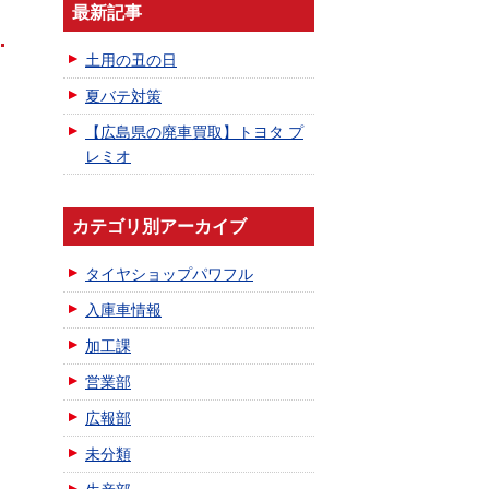
最新記事
土用の丑の日
夏バテ対策
【広島県の廃車買取】トヨタ プ
レミオ
カテゴリ別アーカイブ
タイヤショップパワフル
入庫車情報
加工課
営業部
広報部
未分類