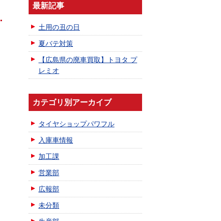
最新記事
土用の丑の日
夏バテ対策
【広島県の廃車買取】トヨタ プ
レミオ
カテゴリ別アーカイブ
タイヤショップパワフル
入庫車情報
加工課
営業部
広報部
未分類