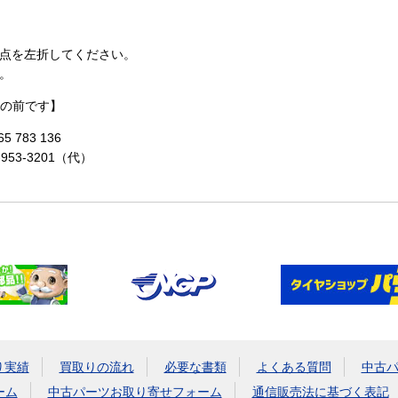
点を左折してください。
。
の前です】
 783 136
-953-3201（代）
り実績
買取りの流れ
必要な書類
よくある質問
中古
ーム
中古パーツお取り寄せフォーム
通信販売法に基づく表記