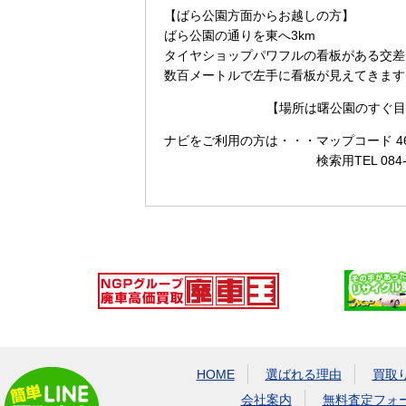
【ばら公園方面からお越しの方】
ばら公園の通りを東へ3km
タイヤショップパワフルの看板がある交差
数百メートルで左手に看板が見えてきます
【場所は曙公園のすぐ目
ナビをご利用の方は・・・
マップコード 465
検索用TEL 084
HOME
選ばれる理由
買取
会社案内
無料査定フォ