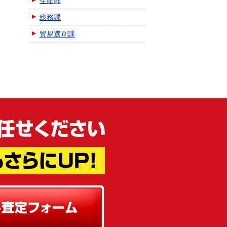
生産部
総務課
貿易選別課