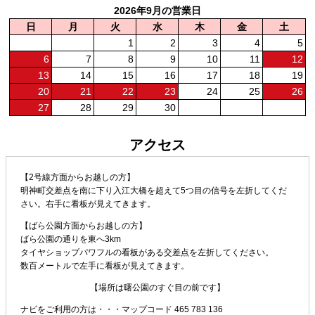
2026年9月の営業日
日
月
火
水
木
金
土
1
2
3
4
5
6
7
8
9
10
11
12
13
14
15
16
17
18
19
20
21
22
23
24
25
26
27
28
29
30
アクセス
【2号線方面からお越しの方】
明神町交差点を南に下り入江大橋を超えて5つ目の信号を左折してくだ
さい。右手に看板が見えてきます。
【ばら公園方面からお越しの方】
ばら公園の通りを東へ3km
タイヤショップパワフルの看板がある交差点を左折してください。
数百メートルで左手に看板が見えてきます。
【場所は曙公園のすぐ目の前です】
ナビをご利用の方は・・・
マップコード 465 783 136