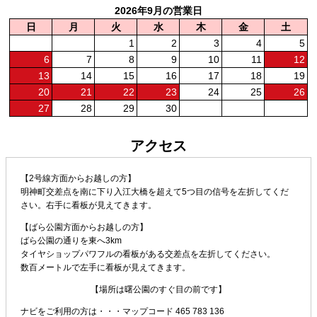
2026年9月の営業日
日
月
火
水
木
金
土
1
2
3
4
5
6
7
8
9
10
11
12
13
14
15
16
17
18
19
20
21
22
23
24
25
26
27
28
29
30
アクセス
【2号線方面からお越しの方】
明神町交差点を南に下り入江大橋を超えて5つ目の信号を左折してくだ
さい。右手に看板が見えてきます。
【ばら公園方面からお越しの方】
ばら公園の通りを東へ3km
タイヤショップパワフルの看板がある交差点を左折してください。
数百メートルで左手に看板が見えてきます。
【場所は曙公園のすぐ目の前です】
ナビをご利用の方は・・・
マップコード 465 783 136