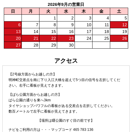
2026年9月の営業日
日
月
火
水
木
金
土
1
2
3
4
5
6
7
8
9
10
11
12
13
14
15
16
17
18
19
20
21
22
23
24
25
26
27
28
29
30
アクセス
【2号線方面からお越しの方】
明神町交差点を南に下り入江大橋を超えて5つ目の信号を左折してくだ
さい。右手に看板が見えてきます。
【ばら公園方面からお越しの方】
ばら公園の通りを東へ3km
タイヤショップパワフルの看板がある交差点を左折してください。
数百メートルで左手に看板が見えてきます。
【場所は曙公園のすぐ目の前です】
ナビをご利用の方は・・・
マップコード 465 783 136