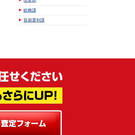
生産部
総務課
貿易選別課