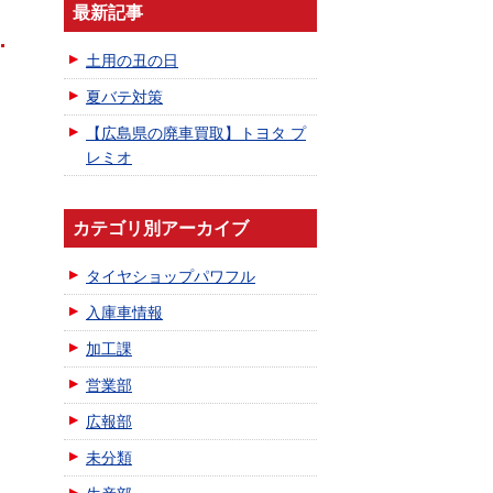
最新記事
土用の丑の日
夏バテ対策
【広島県の廃車買取】トヨタ プ
レミオ
カテゴリ別アーカイブ
タイヤショップパワフル
入庫車情報
加工課
営業部
広報部
未分類