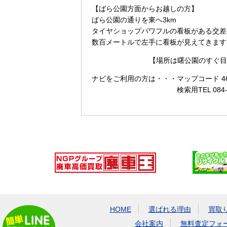
【ばら公園方面からお越しの方】
ばら公園の通りを東へ3km
タイヤショップパワフルの看板がある交差
数百メートルで左手に看板が見えてきます
【場所は曙公園のすぐ目
ナビをご利用の方は・・・
マップコード 465
検索用TEL 084
HOME
選ばれる理由
買取
会社案内
無料査定フォ