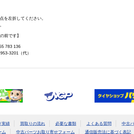
点を左折してください。
。
の前です】
 783 136
-953-3201（代）
り実績
買取りの流れ
必要な書類
よくある質問
中古
ーム
中古パーツお取り寄せフォーム
通信販売法に基づく表記