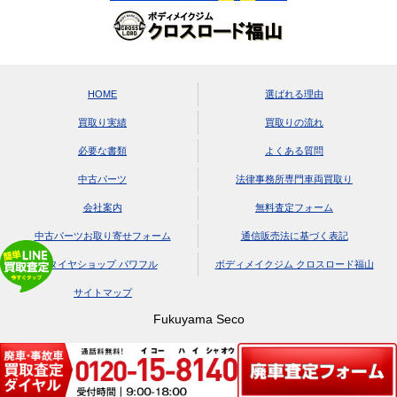
HOME
選ばれる理由
買取り実績
買取りの流れ
必要な書類
よくある質問
中古パーツ
法律事務所専門車両買取り
会社案内
無料査定フォーム
中古パーツお取り寄せフォーム
通信販売法に基づく表記
タイヤショップ パワフル
ボディメイクジム クロスロード福山
サイトマップ
Fukuyama Seco