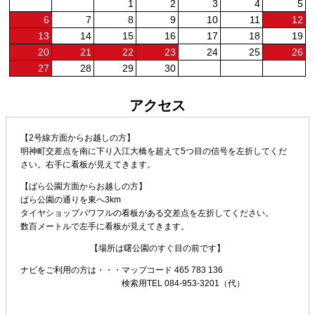
1
2
3
4
5
6
7
8
9
10
11
12
13
14
15
16
17
18
19
20
21
22
23
24
25
26
27
28
29
30
アクセス
【2号線方面からお越しの方】
明神町交差点を南に下り入江大橋を超えて5つ目の信号を左折してくだ
さい。右手に看板が見えてきます。
【ばら公園方面からお越しの方】
ばら公園の通りを東へ3km
タイヤショップパワフルの看板がある交差点を左折してください。
数百メートルで左手に看板が見えてきます。
【場所は曙公園のすぐ目の前です】
ナビをご利用の方は・・・
マップコード 465 783 136
検索用TEL 084-953-3201（代）