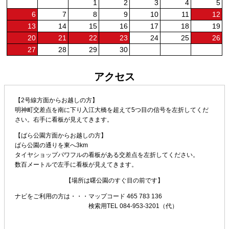
1
2
3
4
5
6
7
8
9
10
11
12
13
14
15
16
17
18
19
20
21
22
23
24
25
26
27
28
29
30
アクセス
【2号線方面からお越しの方】
明神町交差点を南に下り入江大橋を超えて5つ目の信号を左折してくだ
さい。右手に看板が見えてきます。
【ばら公園方面からお越しの方】
ばら公園の通りを東へ3km
タイヤショップパワフルの看板がある交差点を左折してください。
数百メートルで左手に看板が見えてきます。
【場所は曙公園のすぐ目の前です】
ナビをご利用の方は・・・
マップコード 465 783 136
検索用TEL 084-953-3201（代）