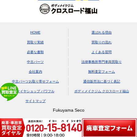
HOME
選ばれる理由
買取り実績
買取りの流れ
必要な書類
よくある質問
中古パーツ
法律事務所専門車両買取り
会社案内
無料査定フォーム
中古パーツお取り寄せフォーム
通信販売法に基づく表記
タイヤショップ パワフル
ボディメイクジム クロスロード福山
サイトマップ
Fukuyama Seco