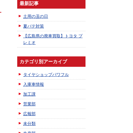
最新記事
土用の丑の日
夏バテ対策
【広島県の廃車買取】トヨタ プ
レミオ
カテゴリ別アーカイブ
タイヤショップパワフル
入庫車情報
加工課
営業部
広報部
未分類