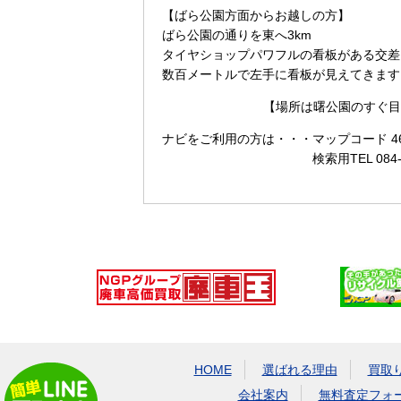
【ばら公園方面からお越しの方】
ばら公園の通りを東へ3km
タイヤショップパワフルの看板がある交差
数百メートルで左手に看板が見えてきます
【場所は曙公園のすぐ目
ナビをご利用の方は・・・
マップコード 465
検索用TEL 084
HOME
選ばれる理由
買取
会社案内
無料査定フォ