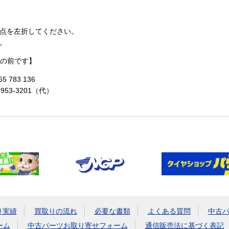
点を左折してください。
。
の前です】
 783 136
-953-3201（代）
り実績
買取りの流れ
必要な書類
よくある質問
中古
ーム
中古パーツお取り寄せフォーム
通信販売法に基づく表記