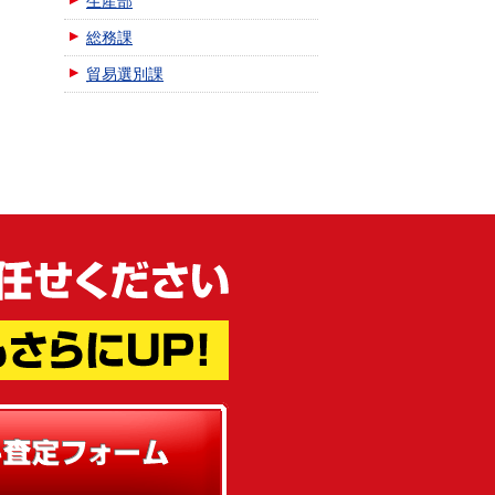
生産部
総務課
貿易選別課