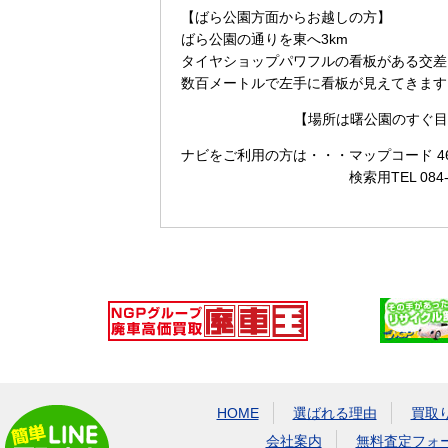
【ばら公園方面からお越しの方】
ばら公園の通りを東へ3km
タイヤショップパワフルの看板がある交差
数百メートルで左手に看板が見えてきます
【場所は曙公園のすぐ目
ナビをご利用の方は・・・
マップコード 465
検索用TEL 084
HOME
選ばれる理由
買取
会社案内
無料査定フォ