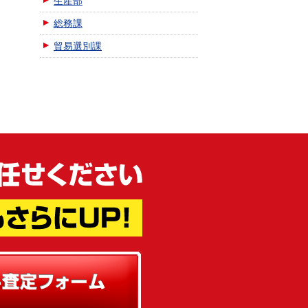
生産部
総務課
貿易選別課