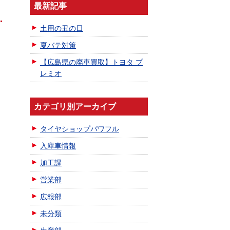
最新記事
土用の丑の日
夏バテ対策
【広島県の廃車買取】トヨタ プ
レミオ
カテゴリ別アーカイブ
タイヤショップパワフル
入庫車情報
加工課
営業部
広報部
未分類