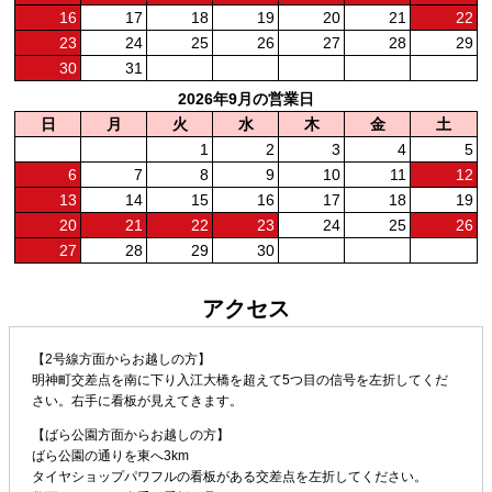
16
17
18
19
20
21
22
23
24
25
26
27
28
29
30
31
2026年9月の営業日
日
月
火
水
木
金
土
1
2
3
4
5
6
7
8
9
10
11
12
13
14
15
16
17
18
19
20
21
22
23
24
25
26
27
28
29
30
アクセス
【2号線方面からお越しの方】
明神町交差点を南に下り入江大橋を超えて5つ目の信号を左折してくだ
さい。右手に看板が見えてきます。
【ばら公園方面からお越しの方】
ばら公園の通りを東へ3km
タイヤショップパワフルの看板がある交差点を左折してください。