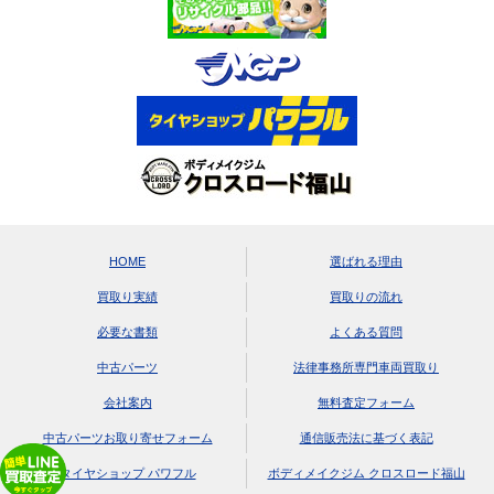
HOME
選ばれる理由
買取り実績
買取りの流れ
必要な書類
よくある質問
中古パーツ
法律事務所専門車両買取り
会社案内
無料査定フォーム
中古パーツお取り寄せフォーム
通信販売法に基づく表記
タイヤショップ パワフル
ボディメイクジム クロスロード福山