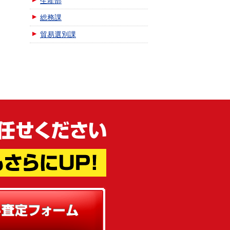
生産部
総務課
貿易選別課