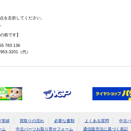
点を左折してください。
。
の前です】
 783 136
-953-3201（代）
り実績
買取りの流れ
必要な書類
よくある質問
中古
ーム
中古パーツお取り寄せフォーム
通信販売法に基づく表記