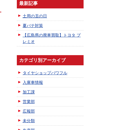
最新記事
土用の丑の日
夏バテ対策
【広島県の廃車買取】トヨタ プ
レミオ
カテゴリ別アーカイブ
タイヤショップパワフル
入庫車情報
加工課
営業部
広報部
未分類