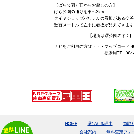
【ばら公園方面からお越しの方】
ばら公園の通りを東へ3km
タイヤショップパワフルの看板がある交差
数百メートルで左手に看板が見えてきます
【場所は曙公園のすぐ目
ナビをご利用の方は・・・
マップコード 465
検索用TEL 084
HOME
選ばれる理由
買取
会社案内
無料査定フォ