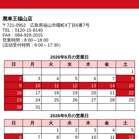
廃車王福山店
〒721-0952 広島県福山市曙町4丁目6番7号
TEL：0120-15-8140
FAX：084-920-2015
営業時間：8:00～18:00
(店頭受付時間：8:00～17:30）
2026年8月の営業日
日
月
火
水
木
金
土
1
2
3
4
5
6
7
8
9
10
11
12
13
14
15
16
17
18
19
20
21
22
23
24
25
26
27
28
29
30
31
2026年9月の営業日
日
月
火
水
木
金
土
1
2
3
4
5
6
7
8
9
10
11
12