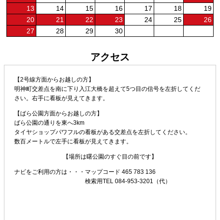
13
14
15
16
17
18
19
20
21
22
23
24
25
26
27
28
29
30
アクセス
【2号線方面からお越しの方】
明神町交差点を南に下り入江大橋を超えて5つ目の信号を左折してくだ
さい。右手に看板が見えてきます。
【ばら公園方面からお越しの方】
ばら公園の通りを東へ3km
タイヤショップパワフルの看板がある交差点を左折してください。
数百メートルで左手に看板が見えてきます。
【場所は曙公園のすぐ目の前です】
ナビをご利用の方は・・・
マップコード 465 783 136
検索用TEL 084-953-3201（代）