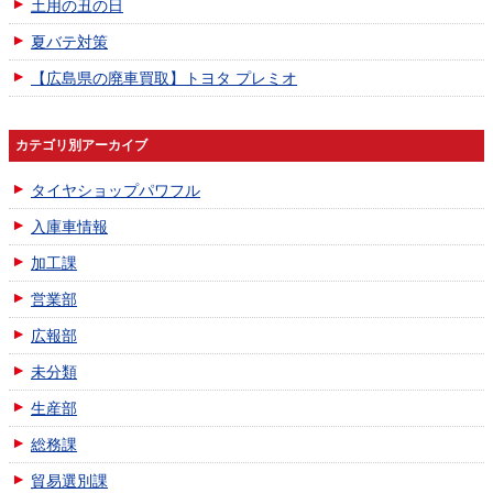
土用の丑の日
夏バテ対策
【広島県の廃車買取】トヨタ プレミオ
カテゴリ別アーカイブ
タイヤショップパワフル
入庫車情報
加工課
営業部
広報部
未分類
生産部
総務課
貿易選別課