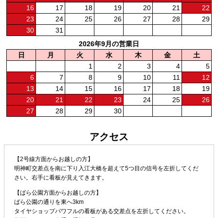
16
17
18
19
20
21
22
23
24
25
26
27
28
29
30
31
2026年9月の営業日
日
月
火
水
木
金
土
1
2
3
4
5
6
7
8
9
10
11
12
13
14
15
16
17
18
19
20
21
22
23
24
25
26
27
28
29
30
アクセス
【2号線方面からお越しの方】
明神町交差点を南に下り入江大橋を超えて5つ目の信号を左折してくだ
さい。右手に看板が見えてきます。
【ばら公園方面からお越しの方】
ばら公園の通りを東へ3km
タイヤショップパワフルの看板がある交差点を左折してください。