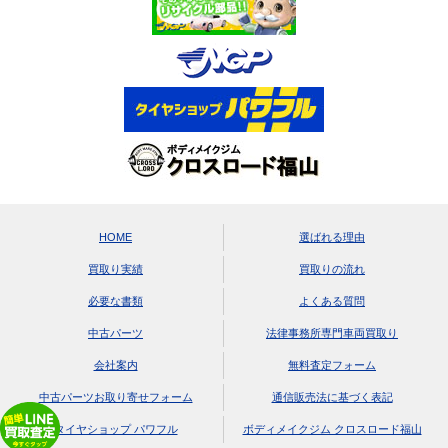
HOME
選ばれる理由
買取り実績
買取りの流れ
必要な書類
よくある質問
中古パーツ
法律事務所専門車両買取り
会社案内
無料査定フォーム
中古パーツお取り寄せフォーム
通信販売法に基づく表記
タイヤショップ パワフル
ボディメイクジム クロスロード福山