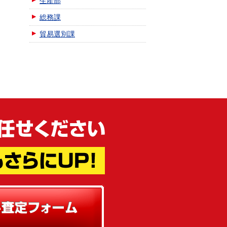
生産部
総務課
貿易選別課