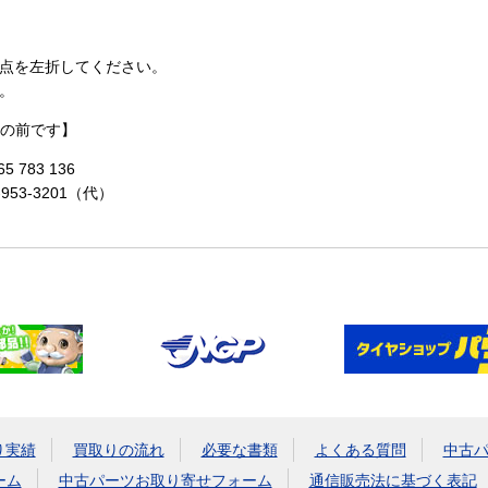
点を左折してください。
。
の前です】
 783 136
-953-3201（代）
り実績
買取りの流れ
必要な書類
よくある質問
中古
ーム
中古パーツお取り寄せフォーム
通信販売法に基づく表記