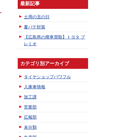
最新記事
土用の丑の日
夏バテ対策
【広島県の廃車買取】トヨタ プ
レミオ
カテゴリ別アーカイブ
タイヤショップパワフル
入庫車情報
加工課
営業部
広報部
未分類