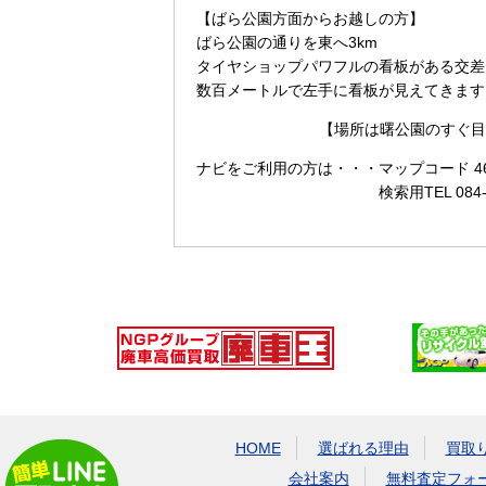
【ばら公園方面からお越しの方】
ばら公園の通りを東へ3km
タイヤショップパワフルの看板がある交差
数百メートルで左手に看板が見えてきます
【場所は曙公園のすぐ目
ナビをご利用の方は・・・
マップコード 465
検索用TEL 084
HOME
選ばれる理由
買取
会社案内
無料査定フォ