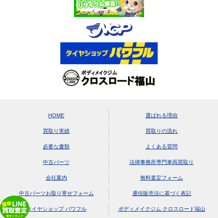
HOME
選ばれる理由
買取り実績
買取りの流れ
必要な書類
よくある質問
中古パーツ
法律事務所専門車両買取り
会社案内
無料査定フォーム
中古パーツお取り寄せフォーム
通信販売法に基づく表記
タイヤショップ パワフル
ボディメイクジム クロスロード福山