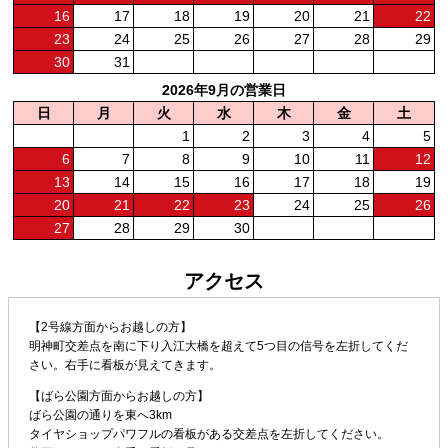
16
17
18
19
20
21
22
23
24
25
26
27
28
29
30
31
2026年9月の営業日
日
月
火
水
木
金
土
1
2
3
4
5
6
7
8
9
10
11
12
13
14
15
16
17
18
19
20
21
22
23
24
25
26
27
28
29
30
アクセス
【2号線方面からお越しの方】
明神町交差点を南に下り入江大橋を超えて5つ目の信号を左折してくだ
さい。右手に看板が見えてきます。
【ばら公園方面からお越しの方】
ばら公園の通りを東へ3km
タイヤショップパワフルの看板がある交差点を左折してください。