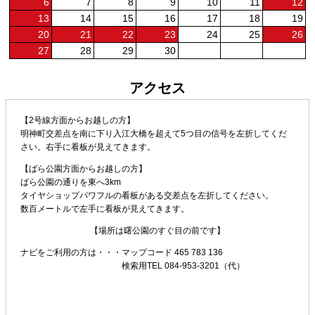
6
7
8
9
10
11
12
13
14
15
16
17
18
19
20
21
22
23
24
25
26
27
28
29
30
アクセス
【2号線方面からお越しの方】
明神町交差点を南に下り入江大橋を超えて5つ目の信号を左折してくだ
さい。右手に看板が見えてきます。
【ばら公園方面からお越しの方】
ばら公園の通りを東へ3km
タイヤショップパワフルの看板がある交差点を左折してください。
数百メートルで左手に看板が見えてきます。
【場所は曙公園のすぐ目の前です】
ナビをご利用の方は・・・
マップコード 465 783 136
検索用TEL 084-953-3201（代）