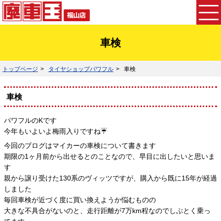
車検
トップページ
タイヤショップパワフル
車検
車検
パワフルのKです
今年もいよいよ梅雨入りですね☔️
今回のブログはマイカーの車検について書きます
期限の1ヶ月前から出せるとのことなので、早目に出したいと思いま
す
親から譲り受けた130系のヴィッツですが、購入から既に15年が経過
しました
毎回車検が近づく度に買い換えようか悩むものの
大きな不具合がないのと、走行距離が7万km程なのでしぶとく乗っ